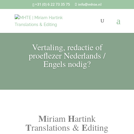
+31 (0) 6 22 73 35 75
info@mhte.nl
Vertaling, redactie of
proeflezer Nederlands /
Engels nodig?
M
H
iriam
artink
T
E
ranslations &
diting